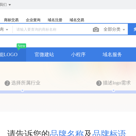
我们
商标交易
企业查询
域名注册
域名交易
查询
全部分类
New
能LOGO
官微建站
小程序
域名服务
选择所属行业
描述logo需求
2
3
请
告
诉
您
的
品
牌
名
称
及
品
牌
标
语